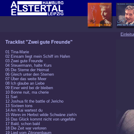
Einleit
Tracklist "Zwei gute Freunde"
01 Tina-Marie
02 Einsam liegt mein Schiff im Hafen
03 Zwei gute Freunde
04 Steuermann, halte Kurs
05 Die Sterne der Heimat
06 Gleich unter den Sternen
07 Über das weite Meer
08 Ich glaube an Liebe
09 Einer wird bei dir bleiben
10 Bonne nuit, ma cherie
11 Sari
12 Joshua fit the battle of Jericho
13 Sixteen tons
14 Am Kai wartest du
15 Wenn im Herbst wilde Schwäne zieh'n
16 Das Glück kommt nicht von ungefähr
17 Bald, schon bald
18 Die Zeit war verloren
19 Lied vom Zitronenbaum